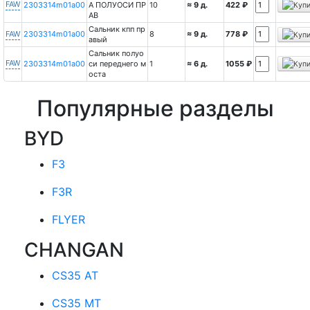
FAW
2303314m01a00
А ПОЛУОСИ ПР
10
≈ 9 д.
422 ₽
АВ
Сальник кпп пр
FAW
2303314m01a00
8
≈ 9 д.
778 ₽
авый
Сальник полуо
FAW
2303314m01a00
си переднего м
1
≈ 6 д.
1055 ₽
оста
Популярные разделы
BYD
F3
F3R
FLYER
CHANGAN
CS35 AT
CS35 MT