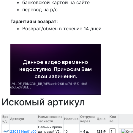
банковской картой на сайте
перевод на р/с
Гарантия и возврат:
Возврат/обмен в течение 14 дней.
Искомый артикул
Бре
Наименование
Отгрузка
Кол-
Артикул
Наличие
Цена
нд
запчасти
через
во
Сальник приво
FAW
2303314m01a00
да правый V2,
10
≈ 4 д.
128 ₽