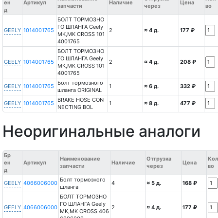
ен
Артикул
Наличие
Цена
запчасти
через
во
д
БОЛТ ТОРМОЗНО
ГО ШЛАНГА Geely
GEELY
1014001765
2
≈ 4 д.
177 ₽
MK,MK CROSS 101
4001765
БОЛТ ТОРМОЗНО
ГО ШЛАНГА Geely
GEELY
1014001765
2
≈ 4 д.
208 ₽
MK,MK CROSS 101
4001765
Болт тормозного
GEELY
1014001765
1
≈ 6 д.
332 ₽
шланга ORIGINAL
BRAKE HOSE CON
GEELY
1014001765
1
≈ 8 д.
477 ₽
NECTING BOL
Неоригинальные аналоги
Бр
Наименование
Отгрузка
Кол
ен
Артикул
Наличие
Цена
запчасти
через
во
д
Болт тормозного
GEELY
4066006000
4
≈ 5 д.
168 ₽
шланга
БОЛТ ТОРМОЗНО
ГО ШЛАНГА Geely
GEELY
4066006000
2
≈ 4 д.
177 ₽
MK,MK CROSS 406