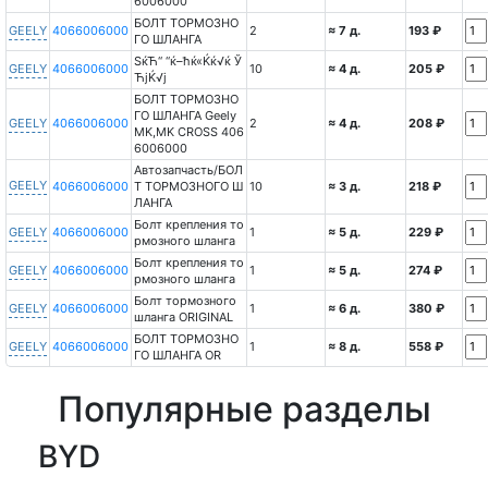
6006000
БОЛТ ТОРМОЗНО
GEELY
4066006000
2
≈ 7 д.
193 ₽
ГО ШЛАНГА
ЅќЋ“ “ќ–ћќ«Ќќ√ќ Ў
GEELY
4066006000
10
≈ 4 д.
205 ₽
ЋјЌ√ј
БОЛТ ТОРМОЗНО
ГО ШЛАНГА Geely
GEELY
4066006000
2
≈ 4 д.
208 ₽
MK,MK CROSS 406
6006000
Автозапчасть/БОЛ
GEELY
4066006000
Т ТОРМОЗНОГО Ш
10
≈ 3 д.
218 ₽
ЛАНГА
Болт крепления то
GEELY
4066006000
1
≈ 5 д.
229 ₽
рмозного шланга
Болт крепления то
GEELY
4066006000
1
≈ 5 д.
274 ₽
рмозного шланга
Болт тормозного
GEELY
4066006000
1
≈ 6 д.
380 ₽
шланга ORIGINAL
БОЛТ ТОРМОЗНО
GEELY
4066006000
1
≈ 8 д.
558 ₽
ГО ШЛАНГА OR
Популярные разделы
BYD