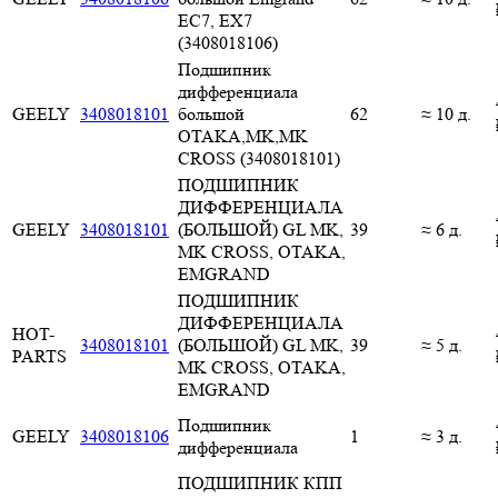
EC7, EX7
(3408018106)
Подшипник
дифференциала
GEELY
3408018101
большой
62
≈ 10 д.
OTAKA,MK,MK
CROSS (3408018101)
ПОДШИПНИК
ДИФФЕРЕНЦИАЛА
GEELY
3408018101
(БОЛЬШОЙ) GL MK,
39
≈ 6 д.
MK CROSS, OTAKA,
EMGRAND
ПОДШИПНИК
ДИФФЕРЕНЦИАЛА
HOT-
3408018101
(БОЛЬШОЙ) GL MK,
39
≈ 5 д.
PARTS
MK CROSS, OTAKA,
EMGRAND
Подшипник
GEELY
3408018106
1
≈ 3 д.
дифференциала
ПОДШИПНИК КПП