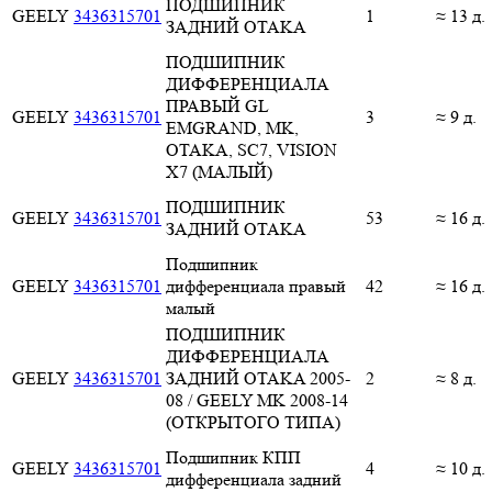
ПОДШИПНИК
GEELY
3436315701
1
≈ 13 д.
ЗАДНИЙ OTAKA
ПОДШИПНИК
ДИФФЕРЕНЦИАЛА
ПРАВЫЙ GL
GEELY
3436315701
3
≈ 9 д.
EMGRAND, MK,
OTAKA, SC7, VISION
X7 (МАЛЫЙ)
ПОДШИПНИК
GEELY
3436315701
53
≈ 16 д.
ЗАДНИЙ OTAKA
Подшипник
GEELY
3436315701
дифференциала правый
42
≈ 16 д.
малый
ПОДШИПНИК
ДИФФЕРЕНЦИАЛА
GEELY
3436315701
ЗАДНИЙ OTAKA 2005-
2
≈ 8 д.
08 / GEELY MK 2008-14
(ОТКРЫТОГО ТИПА)
Подшипник КПП
GEELY
3436315701
4
≈ 10 д.
дифференциала задний