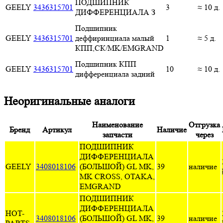
ПОДШИПНИК
GEELY
3436315701
3
≈ 10 д.
ДИФФЕРЕНЦИАЛА З
Подшипник
GEELY
3436315701
деффиринциала малый
1
≈ 5 д.
КПП,СК/MK/EMGRAND
Подшипник КПП
GEELY
3436315701
10
≈ 10 д.
дифференциала задний
Неоригинальные аналоги
Наименование
Отгрузка
Бренд
Артикул
Наличие
запчасти
через
ПОДШИПНИК
ДИФФЕРЕНЦИАЛА
GEELY
3408018106
(БОЛЬШОЙ) GL MK,
39
наличие
MK CROSS, OTAKA,
EMGRAND
ПОДШИПНИК
ДИФФЕРЕНЦИАЛА
HOT-
3408018106
(БОЛЬШОЙ) GL MK,
39
наличие