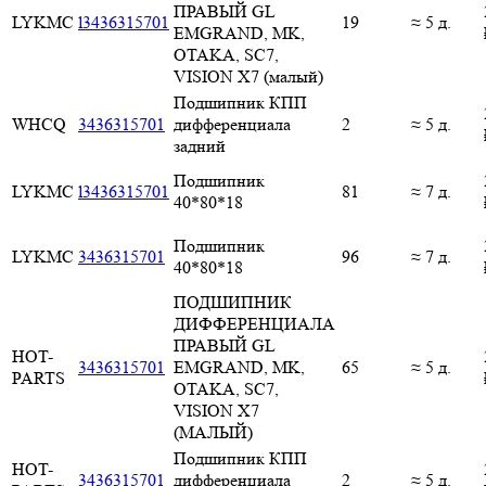
ПРАВЫЙ GL
LYKMC
l3436315701
19
≈ 5 д.
EMGRAND, MK,
OTAKA, SC7,
VISION X7 (малый)
Подшипник КПП
WHCQ
3436315701
дифференциала
2
≈ 5 д.
задний
Подшипник
LYKMC
l3436315701
81
≈ 7 д.
40*80*18
Подшипник
LYKMC
3436315701
96
≈ 7 д.
40*80*18
ПОДШИПНИК
ДИФФЕРЕНЦИАЛА
ПРАВЫЙ GL
HOT-
3436315701
EMGRAND, MK,
65
≈ 5 д.
PARTS
OTAKA, SC7,
VISION X7
(МАЛЫЙ)
Подшипник КПП
HOT-
3436315701
дифференциала
2
≈ 5 д.