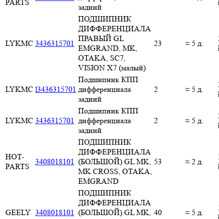
PARTS
задний
ПОДШИПНИК
ДИФФЕРЕНЦИАЛА
ПРАВЫЙ GL
LYKMC
3436315701
23
≈ 5 д.
EMGRAND, MK,
OTAKA, SC7,
VISION X7 (малый)
Подшипник КПП
LYKMC
l3436315701
дифференциала
2
≈ 5 д.
задний
Подшипник КПП
LYKMC
3436315701
дифференциала
2
≈ 5 д.
задний
ПОДШИПНИК
ДИФФЕРЕНЦИАЛА
HOT-
3408018101
(БОЛЬШОЙ) GL MK,
53
≈ 2 д.
PARTS
MK CROSS, OTAKA,
EMGRAND
ПОДШИПНИК
ДИФФЕРЕНЦИАЛА
GEELY
3408018101
(БОЛЬШОЙ) GL MK,
40
≈ 5 д.