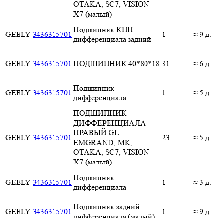
OTAKA, SC7, VISION
X7 (малый)
Подшипник КПП
GEELY
3436315701
1
≈ 9 д.
дифференциала задний
GEELY
3436315701
ПОДШИПНИК 40*80*18
81
≈ 6 д.
Подшипник
GEELY
3436315701
1
≈ 5 д.
дифференциала
ПОДШИПНИК
ДИФФЕРЕНЦИАЛА
ПРАВЫЙ GL
GEELY
3436315701
23
≈ 5 д.
EMGRAND, MK,
OTAKA, SC7, VISION
X7 (малый)
Подшипник
GEELY
3436315701
1
≈ 3 д.
дифференциала
Подшипник задний
GEELY
3436315701
1
≈ 9 д.
дифференциала (малый)