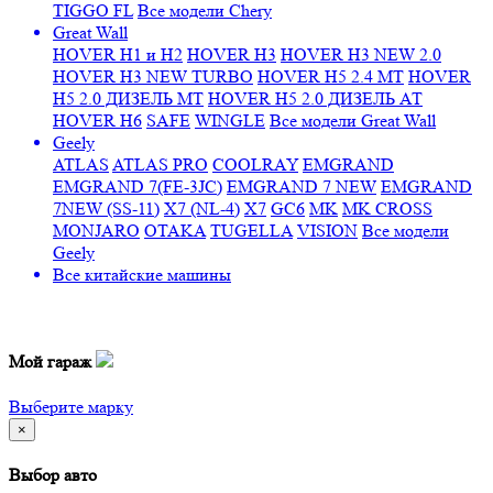
TIGGO FL
Все модели Chery
Great Wall
HOVER H1 и H2
HOVER H3
HOVER H3 NEW 2.0
HOVER H3 NEW TURBO
HOVER H5 2.4 МТ
HOVER
H5 2.0 ДИЗЕЛЬ МТ
HOVER H5 2.0 ДИЗЕЛЬ АТ
HOVER H6
SAFE
WINGLE
Все модели Great Wall
Geely
ATLAS
ATLAS PRO
COOLRAY
EMGRAND
EMGRAND 7(FE-3JC)
EMGRAND 7 NEW
EMGRAND
7NEW (SS-11)
X7 (NL-4)
X7
GC6
MK
MK CROSS
MONJARO
OTAKA
TUGELLA
VISION
Все модели
Geely
Все
китайские машины
Мой гараж
Выберите марку
×
Выбор авто