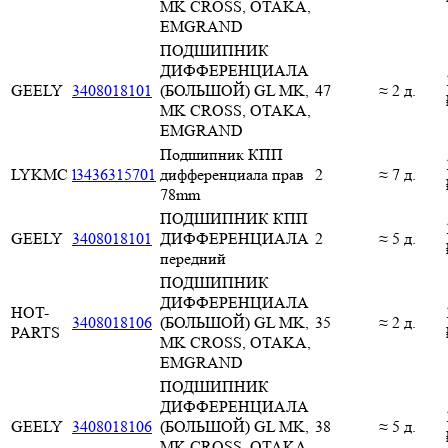
MK CROSS, OTAKA,
EMGRAND
ПОДШИПНИК
ДИФФЕРЕНЦИАЛА
GEELY
3408018101
(БОЛЬШОЙ) GL MK,
47
≈ 2 д.
MK CROSS, OTAKA,
EMGRAND
Подшипник КПП
LYKMC
l3436315701
дифференциала прав
2
≈ 7 д.
78mm
ПОДШИПНИК КПП
GEELY
3408018101
ДИФФЕРЕНЦИАЛА
2
≈ 5 д.
передний
ПОДШИПНИК
ДИФФЕРЕНЦИАЛА
HOT-
3408018106
(БОЛЬШОЙ) GL MK,
35
≈ 2 д.
PARTS
MK CROSS, OTAKA,
EMGRAND
ПОДШИПНИК
ДИФФЕРЕНЦИАЛА
GEELY
3408018106
(БОЛЬШОЙ) GL MK,
38
≈ 5 д.
MK CROSS, OTAKA,