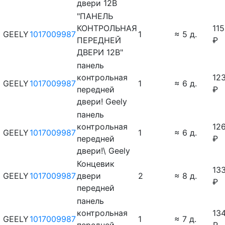
двери 12В
"ПАНЕЛЬ
КОНТРОЛЬНАЯ
11
GEELY
1017009987
1
≈ 5 д.
ПЕРЕДНЕЙ
₽
ДВЕРИ 12В"
панель
контрольная
12
GEELY
1017009987
1
≈ 6 д.
передней
₽
двери! Geely
панель
контрольная
12
GEELY
1017009987
1
≈ 6 д.
передней
₽
двери!\ Geely
Концевик
13
GEELY
1017009987
двери
2
≈ 8 д.
₽
передней
панель
контрольная
13
GEELY
1017009987
1
≈ 7 д.
передней
₽