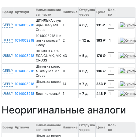
Наименование
Отгрузка
Кол-
Бренд
Артикул
Наличие
Цена
запчасти
через
во
ШПИЛЬКА ступ
GEELY
1014003218
ицы Geely MK
1
≈ 6 д.
131 ₽
Cross
1014003218 Шп
GEELY
1014003218
илька колеса *
2
≈ 12 д.
163 ₽
Geely
ШПИЛЬКА КОЛ
GEELY
1014003218
ЕСА GL MK, MK
43
≈ 5 д.
179 ₽
CROSS
Шпилька колес
GEELY
1014003218
а Geely MK MK
10
≈ 6 д.
196 ₽
Cross
Шпилька колес
GEELY
1014003218
14
≈ 7 д.
353 ₽
а
GEELY
1014003218
Болт колесный
1
≈ 7 д.
448 ₽
Неоригинальные аналоги
Наименование
Отгрузка
Кол-
Бренд
Артикул
Наличие
Цена
запчасти
через
во
Шпилька перед