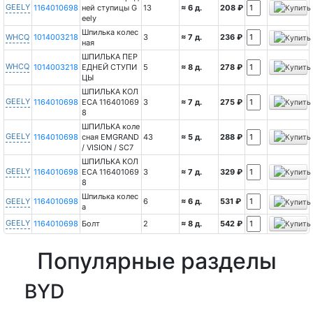
GEELY
1164010698
ней ступицы G
13
≈ 6 д.
208 ₽
eely
Шпилька колес
WHCQ
1014003218
3
≈ 7 д.
236 ₽
ная
ШПИЛЬКА ПЕР
WHCQ
1014003218
ЕДНЕЙ СТУПИ
5
≈ 8 д.
278 ₽
ЦЫ
ШПИЛЬКА КОЛ
GEELY
1164010698
ЕСА 116401069
3
≈ 7 д.
275 ₽
8
ШПИЛЬКА коле
GEELY
1164010698
сная EMGRAND
43
≈ 5 д.
288 ₽
/ VISION / SC7
ШПИЛЬКА КОЛ
GEELY
1164010698
ЕСА 116401069
3
≈ 7 д.
329 ₽
8
Шпилька колес
GEELY
1164010698
6
≈ 6 д.
531 ₽
а
GEELY
1164010698
Болт
2
≈ 8 д.
542 ₽
Популярные разделы
BYD