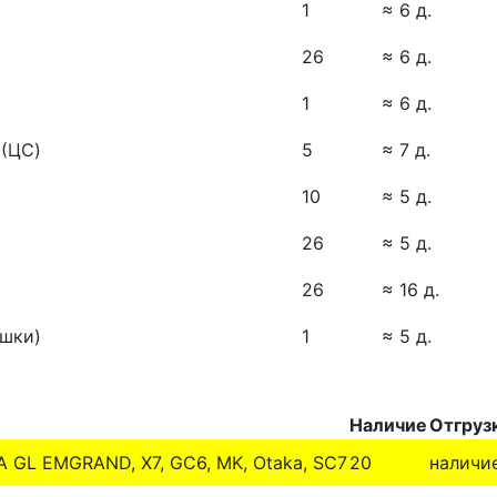
1
≈ 6 д.
26
≈ 6 д.
1
≈ 6 д.
(ЦС)
5
≈ 7 д.
10
≈ 5 д.
26
≈ 5 д.
26
≈ 16 д.
ашки)
1
≈ 5 д.
Наличие
Отгруз
L EMGRAND, X7, GC6, MK, Otaka, SC7
20
наличи