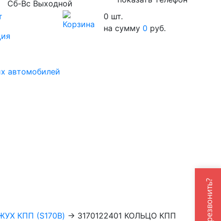
Сб-Вс Выходной
т
0
шт.
на сумму
0
руб.
ция
их автомобилей
Вам перезвонить?
ЖУХ КПП (S170B)
→
3170122401 КОЛЬЦО КПП