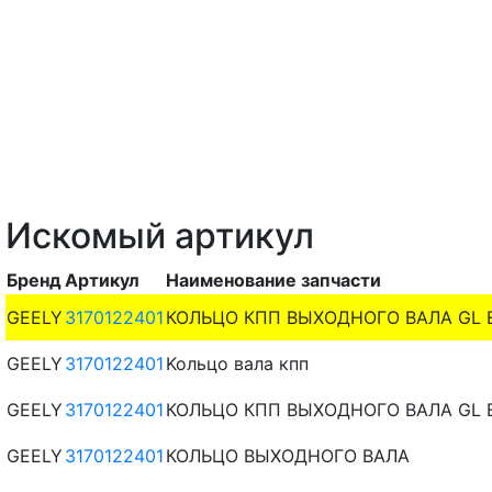
Искомый артикул
Бренд
Артикул
Наименование запчасти
GEELY
3170122401
КОЛЬЦО КПП ВЫХОДНОГО ВАЛА GL EM
GEELY
3170122401
Koльцo вaлa кпп
GEELY
3170122401
КОЛЬЦО КПП ВЫХОДНОГО ВАЛА GL EM
GEELY
3170122401
КОЛЬЦО ВЫХОДНОГО ВАЛА