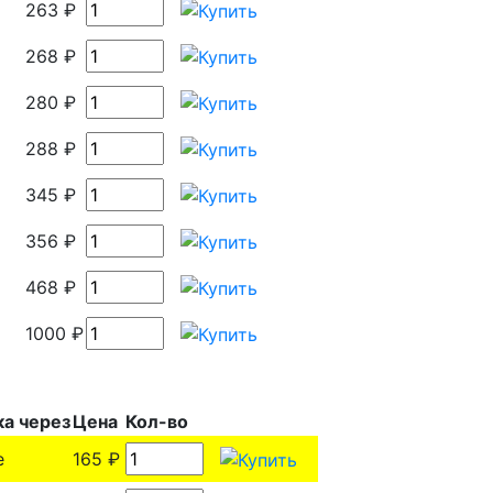
263 ₽
268 ₽
280 ₽
288 ₽
345 ₽
356 ₽
468 ₽
1000 ₽
ка через
Цена
Кол-во
е
165 ₽