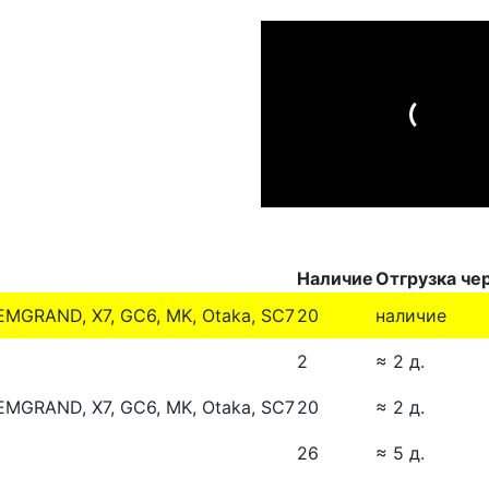
Наличие
Отгрузка че
GRAND, X7, GC6, MK, Otaka, SC7
20
наличие
2
≈ 2 д.
GRAND, X7, GC6, MK, Otaka, SC7
20
≈ 2 д.
26
≈ 5 д.