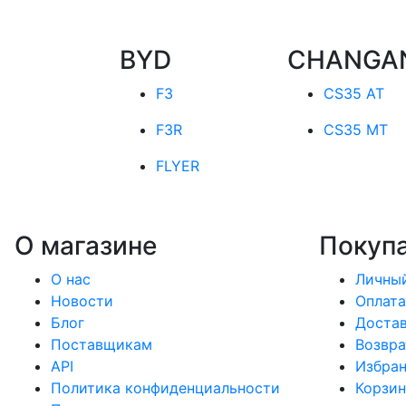
BYD
CHANGA
F3
CS35 AT
F3R
CS35 MT
FLYER
О магазине
Покуп
О нас
Личный
Новости
Оплата
Блог
Доста
Поставщикам
Возвра
API
Избра
Политика конфиденциальности
Корзин