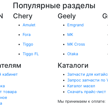
Популярные разделы
N
Chery
Geely
G
Amulet
Emgrand
Fora
MK
Tiggo
MK Cross
Tiggo FL
Otaka
ателям
Каталоги
 кабинет
Запчасти для китайс
Запрос запчасти по 
вка
Каталог масел
т товара
Скачать прайс-лист
нное
Мы принимаем к оплате:
а