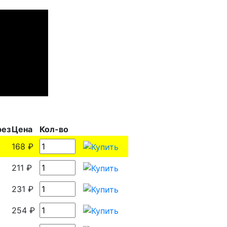
рез
Цена
Кол-во
168 ₽
211 ₽
231 ₽
254 ₽