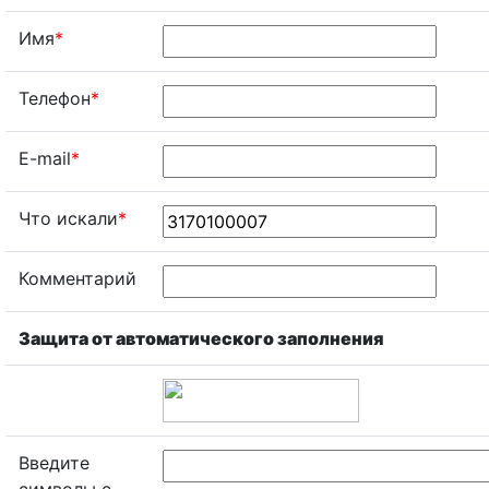
Имя
*
Телефон
*
E-mail
*
Что искали
*
Комментарий
Защита от автоматического заполнения
Введите
символы с