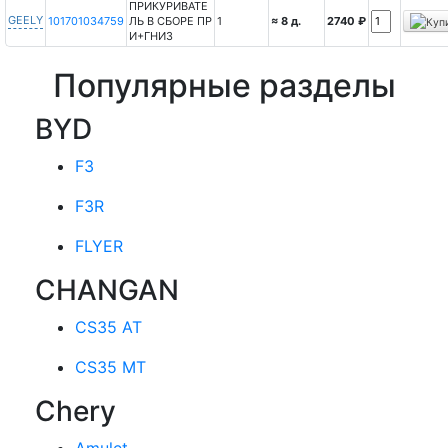
ПРИКУРИВАТЕ
GEELY
101701034759
ЛЬ В СБОРЕ ПР
1
≈ 8 д.
2740 ₽
И+ГНИЗ
Популярные разделы
BYD
F3
F3R
FLYER
CHANGAN
CS35 AT
CS35 MT
Chery