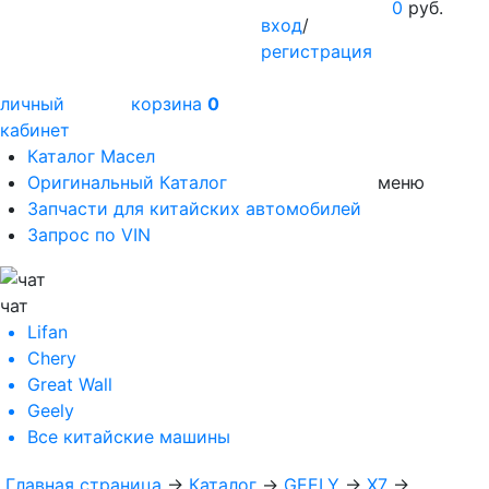
0
руб.
вход
/
регистрация
личный
корзина
0
кабинет
Каталог Масел
Оригинальный Каталог
меню
Запчасти для китайских автомобилей
Запрос по VIN
чат
Lifan
Chery
Great Wall
Geely
Все
китайские машины
Главная страница
→
Каталог
→
GEELY
→
X7
→