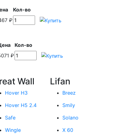
ена
Кол-во
467 ₽
Цена
Кол-во
5071 ₽
reat Wall
Lifan
Hover H3
Breez
Hover H5 2.4
Smily
Safe
Solano
Wingle
X 60