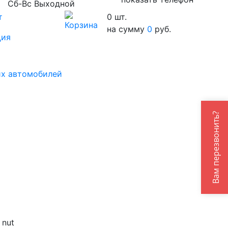
Сб-Вс Выходной
т
0
шт.
на сумму
0
руб.
ция
их автомобилей
Вам перезвонить?
 nut