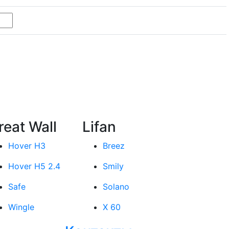
reat Wall
Lifan
Hover H3
Breez
Hover H5 2.4
Smily
Safe
Solano
Wingle
X 60