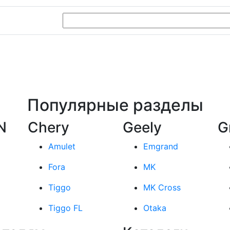
Популярные разделы
N
Chery
Geely
G
Amulet
Emgrand
Fora
MK
Tiggo
MK Cross
Tiggo FL
Otaka