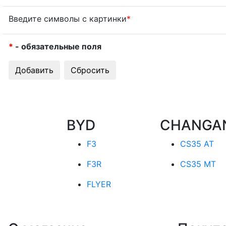
Введите символы с картинки
*
*
- обязательные поля
BYD
CHANGA
F3
CS35 AT
F3R
CS35 MT
FLYER