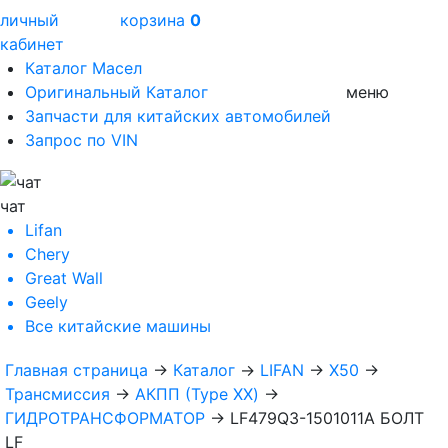
личный
корзина
0
кабинет
Каталог Масел
Оригинальный Каталог
меню
Запчасти для китайских автомобилей
Запрос по VIN
чат
Lifan
Chery
Great Wall
Geely
Все
китайские машины
Главная страница
→
Каталог
→
LIFAN
→
X50
→
Трансмиссия
→
АКПП (Type XX)
→
ГИДРОТРАНСФОРМАТОР
→
LF479Q3-1501011A БОЛТ
LF