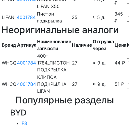
₽
LIFAN X50
Пистон
345
LIFAN
4001784
35
≈ 5 д.
подкрылка
₽
Неоригинальные аналоги
Наименование
Отгрузка
Бренд
Артикул
Наличие
Цена
запчасти
через
400-
WHCQ
4001784
1784_ПИСТОН
27
≈ 9 д.
44 ₽
ПОДКРЫЛКА
КЛИПСА
WHCQ
4001784
ПОДКРЫЛКА
27
≈ 9 д.
51 ₽
LIFAN
Популярные разделы
BYD
F3