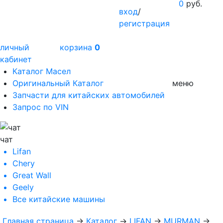
0
руб.
вход
/
регистрация
личный
корзина
0
кабинет
Каталог Масел
Оригинальный Каталог
меню
Запчасти для китайских автомобилей
Запрос по VIN
чат
Lifan
Chery
Great Wall
Geely
Все
китайские машины
Главная страница
→
Каталог
→
LIFAN
→
MURMAN
→