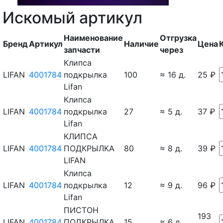
Искомый артикул
Наименование
Отгрузка
Бренд
Артикул
Наличие
Цена
запчасти
через
Клипса
LIFAN
4001784
подкрылка
100
≈ 16 д.
25 ₽
Lifan
Клипса
LIFAN
4001784
подкрылка
27
≈ 5 д.
37 ₽
Lifan
КЛИПСА
LIFAN
4001784
ПОДКРЫЛКА
80
≈ 8 д.
39 ₽
LIFAN
Клипса
LIFAN
4001784
подкрылка
12
≈ 9 д.
96 ₽
Lifan
ПИСТОН
193
LIFAN
4001784
ПОДКРЫЛКА
15
≈ 6 д.