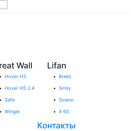
reat Wall
Lifan
Hover H3
Breez
Hover H5 2.4
Smily
Safe
Solano
Wingle
X 60
Контакты