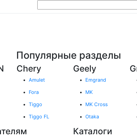
Популярные разделы
N
Chery
Geely
G
Amulet
Emgrand
Fora
MK
Tiggo
MK Cross
Tiggo FL
Otaka
ателям
Каталоги