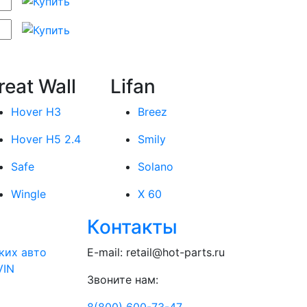
reat Wall
Lifan
Hover H3
Breez
Hover H5 2.4
Smily
Safe
Solano
Wingle
X 60
Контакты
ких авто
E-mail:
retail@hot-parts.ru
VIN
Звоните нам:
8(800) 600-73-
47