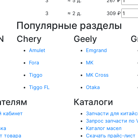
3
≈ 5 д.
267 ₽
3
≈ 2 д.
309 ₽
Популярные разделы
N
Chery
Geely
G
Amulet
Emgrand
Fora
MK
Tiggo
MK Cross
Tiggo FL
Otaka
ателям
Каталоги
 кабинет
Запчасти для китайс
Запрос запчасти по 
вка
Каталог масел
т товара
Скачать прайс-лист