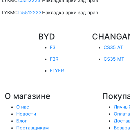
LYKMC
c5512223
Накладка арки зад прав
LYKMC
lc5512223
Накладка арки зад прав
BYD
CHANGA
F3
CS35 AT
F3R
CS35 MT
FLYER
О магазине
Покуп
О нас
Личный
Новости
Оплата
Блог
Доста
Поставщикам
Возвра