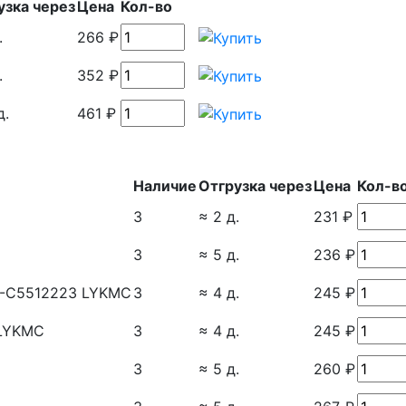
узка через
Цена
Кол-во
.
266 ₽
.
352 ₽
д.
461 ₽
Наличие
Отгрузка через
Цена
Кол-в
3
≈ 2 д.
231 ₽
3
≈ 5 д.
236 ₽
 L-C5512223 LYKMC
3
≈ 4 д.
245 ₽
 LYKMC
3
≈ 4 д.
245 ₽
3
≈ 5 д.
260 ₽