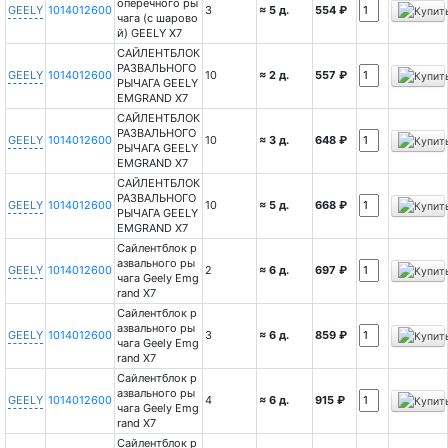
оперечного ры
GEELY
1014012600
3
≈ 5 д.
554 ₽
чага (с шарово
й) GEELY X7
САЙЛЕНТБЛОК
РАЗВАЛЬНОГО
GEELY
1014012600
10
≈ 2 д.
557 ₽
РЫЧАГА GEELY
EMGRAND X7
САЙЛЕНТБЛОК
РАЗВАЛЬНОГО
GEELY
1014012600
10
≈ 3 д.
648 ₽
РЫЧАГА GEELY
EMGRAND X7
САЙЛЕНТБЛОК
РАЗВАЛЬНОГО
GEELY
1014012600
10
≈ 5 д.
668 ₽
РЫЧАГА GEELY
EMGRAND X7
Сайлентблок р
азвального ры
GEELY
1014012600
2
≈ 6 д.
697 ₽
чага Geely Emg
rand X7
Сайлентблок р
азвального ры
GEELY
1014012600
3
≈ 6 д.
859 ₽
чага Geely Emg
rand X7
Сайлентблок р
азвального ры
GEELY
1014012600
4
≈ 6 д.
915 ₽
чага Geely Emg
rand X7
Сайлентблок р