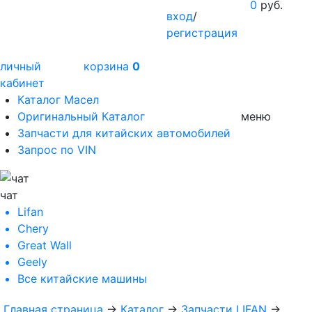
0
руб.
вход
/
регистрация
личный
корзина
0
кабинет
Каталог Масел
Оригинальный Каталог
меню
Запчасти для китайских автомобилей
Запрос по VIN
чат
Lifan
Chery
Great Wall
Geely
Все
китайские машины
Главная страница
→
Каталог
→
Запчасти LIFAN
→