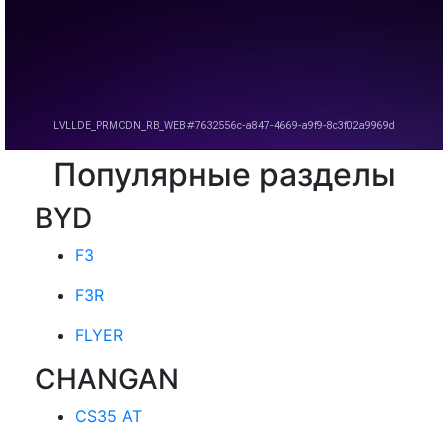
Популярные разделы
BYD
F3
F3R
FLYER
CHANGAN
CS35 AT