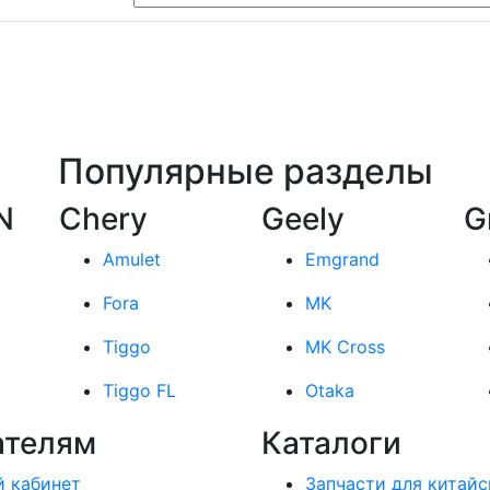
Популярные разделы
N
Chery
Geely
G
Amulet
Emgrand
Fora
MK
Tiggo
MK Cross
Tiggo FL
Otaka
ателям
Каталоги
 кабинет
Запчасти для китайс