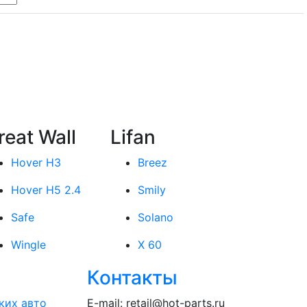
reat Wall
Lifan
Hover H3
Breez
Hover H5 2.4
Smily
Safe
Solano
Wingle
X 60
Контакты
ких авто
E-mail:
retail@hot-parts.ru