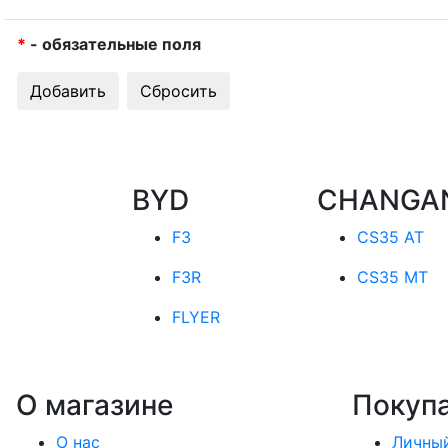
*
- обязательные поля
BYD
CHANGA
F3
CS35 AT
F3R
CS35 MT
FLYER
О магазине
Покуп
О нас
Личный