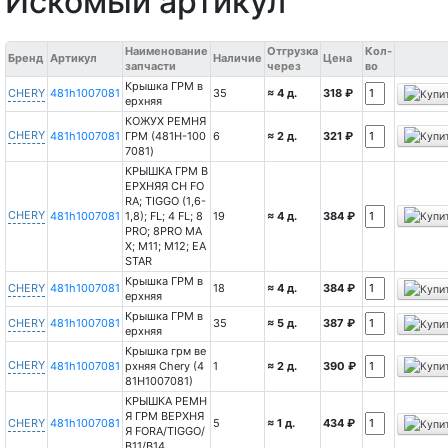
Искомый артикул
Наименование
Отгрузка
Кол-
Бренд
Артикул
Наличие
Цена
запчасти
через
во
Крышка ГРМ в
CHERY
481h1007081
35
≈ 4 д.
318 ₽
ерхняя
КОЖУХ РЕМНЯ
CHERY
481h1007081
ГРМ (481H-100
6
≈ 2 д.
321 ₽
7081)
КРЫШКА ГРМ В
ЕРХНЯЯ CH FO
RA; TIGGO (1,6-
CHERY
481h1007081
1,8); FL; 4 FL; 8
19
≈ 4 д.
384 ₽
PRO; 8PRO MA
X; M11; M12; EA
STAR
Крышка ГРМ в
CHERY
481h1007081
18
≈ 4 д.
384 ₽
ерхняя
Крышка ГРМ в
CHERY
481h1007081
35
≈ 5 д.
387 ₽
ерхняя
Крышка грм ве
CHERY
481h1007081
рхняя Chery (4
1
≈ 2 д.
390 ₽
81H1007081)
КРЫШКА РЕМН
Я ГРМ ВЕРХНЯ
CHERY
481h1007081
5
≈ 1 д.
434 ₽
Я FORA/TIGGO/
B11/B14