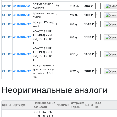
Кожух ремня г
CHERY
481h1007081
36
≈ 15 д.
858 ₽
рм верх
Крышка грм ве
CHERY
481h1007081
7
≈ 9 д.
1112 ₽
рхняя
Кожух ГРМ вер
CHERY
481h1007081
1
≈ 8 д.
1343 ₽
хний
КОЖУХ ЗАЩИ
Т.ПЕРЕД.КРЫШ
CHERY
481h1007081
6
≈ 8 д.
1393 ₽
КИ ДВС ПЛАС
Т.
КОЖУХ ЗАЩИ
Т.ПЕРЕД.КРЫШ
CHERY
481h1007081
6
≈ 16 д.
1458 ₽
КИ ДВС ПЛАС
Т.
Кожух защит.п
еред.крышки д
CHERY
481h1007081
6
≈ 22 д.
2661 ₽
вс пласт. ORIGI
NAL
Неоригинальные аналоги
Наименование
Отгрузка
Кол-
Бренд
Артикул
Наличие
Цена
запчасти
через
во
КРЫШКА ГРМ В
ЕРХНЯЯ CH FO