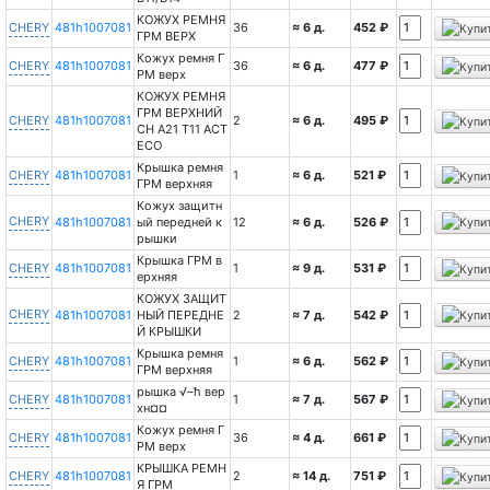
КОЖУХ РЕМНЯ
CHERY
481h1007081
36
≈ 6 д.
452 ₽
ГРМ ВЕРХ
Кожух ремня Г
CHERY
481h1007081
36
≈ 6 д.
477 ₽
РМ верх
КОЖУХ РЕМНЯ
ГРМ ВЕРХНИЙ
CHERY
481h1007081
2
≈ 6 д.
495 ₽
CH A21 T11 ACT
ECO
Крышка ремня
CHERY
481h1007081
1
≈ 6 д.
521 ₽
ГРМ верхняя
Кожух защитн
CHERY
481h1007081
ый передней к
12
≈ 6 д.
526 ₽
рышки
Крышка ГРМ в
CHERY
481h1007081
1
≈ 9 д.
531 ₽
ерхняя
КОЖУХ ЗАЩИТ
CHERY
481h1007081
НЫЙ ПЕРЕДНЕ
2
≈ 7 д.
542 ₽
Й КРЫШКИ
Крышка ремня
CHERY
481h1007081
1
≈ 6 д.
562 ₽
ГРМ верхняя
рышка √–ћ вер
CHERY
481h1007081
1
≈ 7 д.
567 ₽
хн¤¤
Кожух ремня Г
CHERY
481h1007081
36
≈ 4 д.
661 ₽
РМ верх
КРЫШКА РЕМН
CHERY
481h1007081
2
≈ 14 д.
751 ₽
Я ГРМ