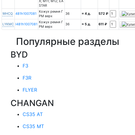
X; M11; M12; EA
STAR
Кожух ремня Г
WHCQ
481h1007081
36
≈ 4 д.
572 ₽
РМ верх
Кожух ремня Г
LYKMC
l481h1007081
36
≈ 5 д.
611 ₽
РМ верх
Популярные разделы
BYD
F3
F3R
FLYER
CHANGAN
CS35 AT
CS35 MT