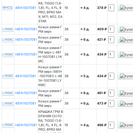
RA; TIGGO (1,6-
WHCQ
481h1007081
1,8); FL; 4 FL; 8
19
≈ 4 д.
378 ₽
PRO; 8PRO MA
X; M11; M12; EA
STAR
Кожух ремня Г
LYKMC
l481h1007081
36
≈ 2 д.
409 ₽
РМ верх
Кожух ремня Г
LYKMC
l481h1007081
36
≈ 6 д.
421 ₽
РМ верх
Кожух ремня Г
РМ верх L-481
LYKMC
l481h1007081
36
≈ 5 д.
434 ₽
H-1007081 LYK
MC
Кожух ремня Г
РМ верх (481H
LYKMC
481h1007081
-1007081) L-48
36
≈ 5 д.
434 ₽
1H-1007081 LY
KMC
Кожух ремня Г
LYKMC
l481h1007081
36
≈ 6 д.
461 ₽
РМ верх
Кожух ремня Г
LYKMC
481h1007081
36
≈ 6 д.
473 ₽
РМ верх
КРЫШКА ГРМ В
ЕРХНЯЯ CH FO
RA; TIGGO (1,6-
LYKMC
l481h1007081
1,8); FL; 4 FL; 8
19
≈ 4 д.
496 ₽
PRO; 8PRO MA