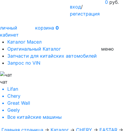
0
руб.
вход
/
регистрация
личный
корзина
0
кабинет
Каталог Масел
Оригинальный Каталог
меню
Запчасти для китайских автомобилей
Запрос по VIN
чат
Lifan
Chery
Great Wall
Geely
Все
китайские машины
Главная страница
→
Каталог
→
CHERY
→
EASTAR
→