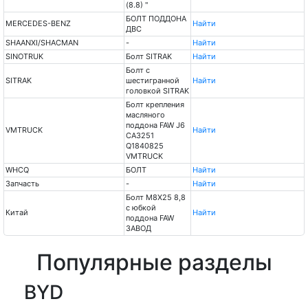
(8.8) "
БОЛТ ПОДДОНА
MERCEDES-BENZ
Найти
ДВС
SHAANXI/SHACMAN
-
Найти
SINOTRUK
Болт SITRAK
Найти
Болт с
SITRAK
шестигранной
Найти
головкой SITRAK
Болт крепления
масляного
поддона FAW J6
VMTRUCK
Найти
CA3251
Q1840825
VMTRUCK
WHCQ
БОЛТ
Найти
Запчасть
-
Найти
Болт М8Х25 8,8
с юбкой
Китай
Найти
поддона FAW
ЗАВОД
Популярные разделы
BYD