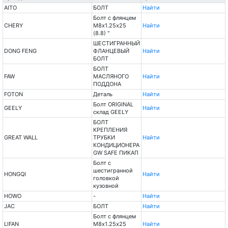
AITO
БОЛТ
Найти
Болт с флянцем
CHERY
М8х1.25х25
Найти
(8.8) "
ШЕСТИГРАННЫЙ
DONG FENG
ФЛАНЦЕВЫЙ
Найти
БОЛТ
БОЛТ
FAW
МАСЛЯНОГО
Найти
ПОДДОНА
FOTON
Деталь
Найти
Болт ORIGINAL
GEELY
Найти
склад GEELY
БОЛТ
КРЕПЛЕНИЯ
GREAT WALL
ТРУБКИ
Найти
КОНДИЦИОНЕРА
GW SAFE ПИКАП
Болт с
шестигранной
HONGQI
Найти
головкой
кузовной
HOWO
-
Найти
JAC
БОЛТ
Найти
Болт с флянцем
LIFAN
М8х1.25х25
Найти