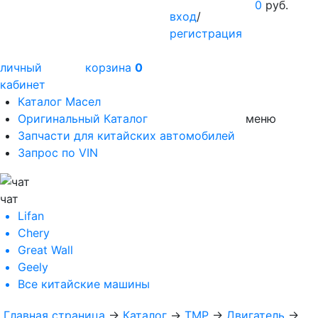
0
руб.
вход
/
регистрация
личный
корзина
0
кабинет
Каталог Масел
Оригинальный Каталог
меню
Запчасти для китайских автомобилей
Запрос по VIN
чат
Lifan
Chery
Great Wall
Geely
Все
китайские машины
Главная страница
→
Каталог
→
TMP
→
Двигатель
→