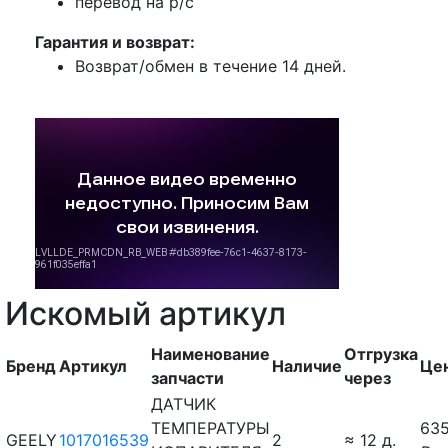
перевод на р/с
Гарантия и возврат:
Возврат/обмен в течение 14 дней.
Искомый артикул
Наименование
Отгрузка
Бренд
Артикул
Наличие
Це
запчасти
через
ДАТЧИК
ТЕМПЕРАТУРЫ
63
GEELY
1017016539
2
≈ 12 д.