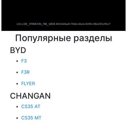
Популярные разделы
BYD
F3
F3R
FLYER
CHANGAN
CS35 AT
CS35 MT