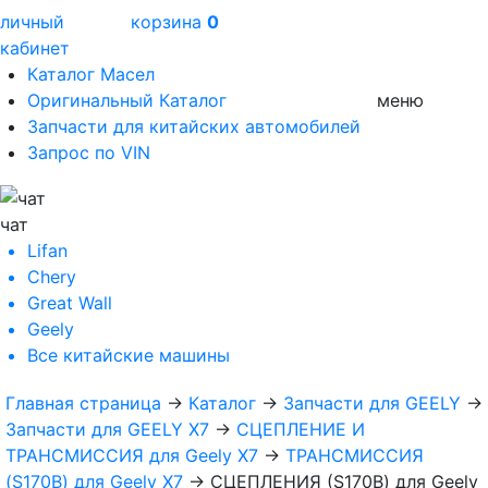
личный
корзина
0
кабинет
Каталог Масел
Оригинальный Каталог
меню
Запчасти для китайских автомобилей
Запрос по VIN
чат
Lifan
Chery
Great Wall
Geely
Все
китайские машины
Главная страница
→
Каталог
→
Запчасти для GEELY
→
Запчасти для GEELY X7
→
СЦЕПЛЕНИЕ И
ТРАНСМИССИЯ для Geely X7
→
ТРАНСМИССИЯ
(S170B) для Geely X7
→
СЦЕПЛЕНИЯ (S170B) для Geely