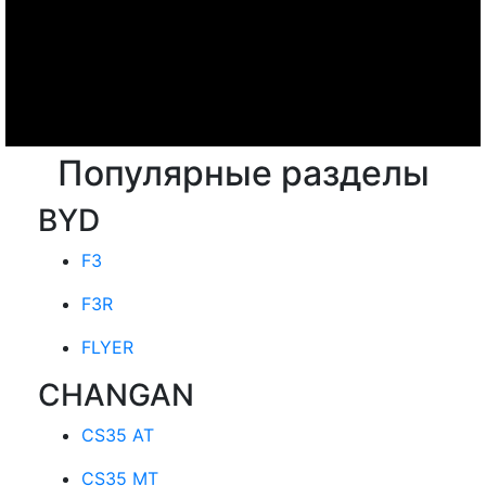
Популярные разделы
BYD
F3
F3R
FLYER
CHANGAN
CS35 AT
CS35 MT