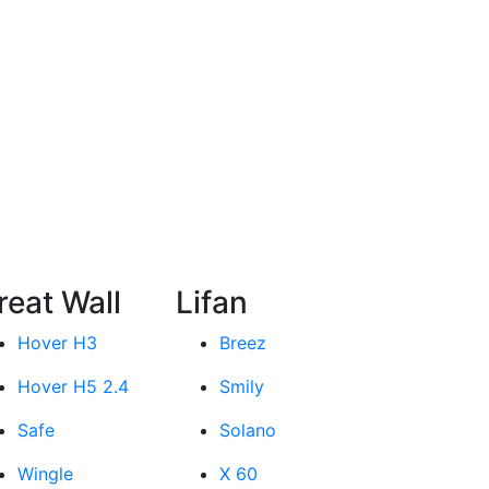
reat Wall
Lifan
Hover H3
Breez
Hover H5 2.4
Smily
Safe
Solano
Wingle
X 60