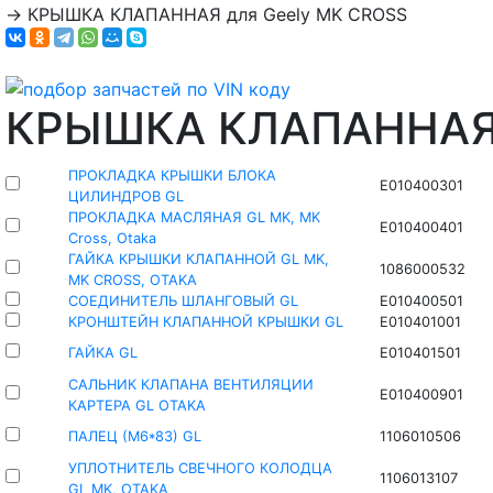
→
КРЫШКА КЛАПАННАЯ для Geely MK CROSS
КРЫШКА КЛАПАННА
ПРОКЛАДКА КРЫШКИ БЛОКА
E010400301
ЦИЛИНДРОВ GL
ПРОКЛАДКА МАСЛЯНАЯ GL MK, MK
E010400401
Cross, Otaka
ГАЙКА КРЫШКИ КЛАПАННОЙ GL MK,
1086000532
MK CROSS, OTAKA
СОЕДИНИТЕЛЬ ШЛАНГОВЫЙ GL
E010400501
КРОНШТЕЙН КЛАПАННОЙ КРЫШКИ GL
E010401001
ГАЙКА GL
E010401501
САЛЬНИК КЛАПАНА ВЕНТИЛЯЦИИ
E010400901
КАРТЕРА GL OTAKA
ПАЛЕЦ (М6*83) GL
1106010506
УПЛОТНИТЕЛЬ СВЕЧНОГО КОЛОДЦА
1106013107
GL MK, OTAKA