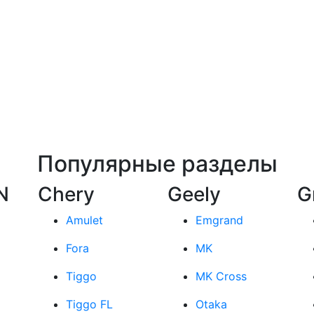
Популярные разделы
N
Chery
Geely
G
Amulet
Emgrand
Fora
MK
Tiggo
MK Cross
Tiggo FL
Otaka