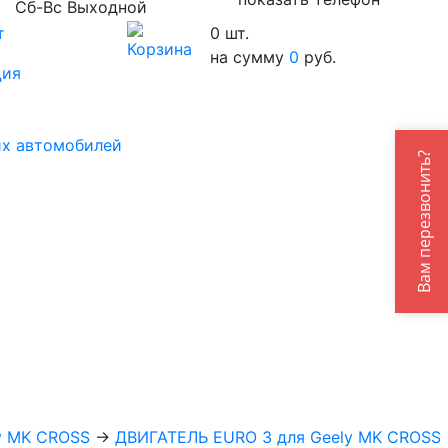
Сб-Вс Выходной
т
0
шт.
на сумму
0
руб.
ция
их автомобилей
Вам перезвонить?
y MK CROSS
→
ДВИГАТЕЛЬ EURO 3 для Geely MK CROSS