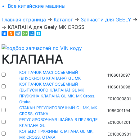
Все
китайские машины
Главная страница
→
Каталог
→
Запчасти для GEELY
→
→
КЛАПАНА для Geely MK CROSS
КЛАПАНА
КОЛПАЧОК МАСЛОСЬЕМНЫЙ
1106013097
(ВПУСКНОГО КЛАПАНА) GL MK
КОЛПАЧОК МАСЛОСЬЕМНЫЙ
1106013098
(ВЫПУСКНОГО КЛАПАНА) GL MK
ПРУЖИНА КЛАПАНА GL MK, MK Cross,
E010000801
Otaka
СТАКАН РЕГУЛИРОВОЧНЫЙ GL MK, MK
1086001194
CROSS, OTAKA
РЕГУЛИРОВОЧНАЯ ШАЙБА В ПРИВОДЕ
E010001201
КЛАПАНА GL
КОЛЬЦО ПРУЖИНЫ КЛАПАНА GL MK,
E010000901
MK CROSS, OTAKA