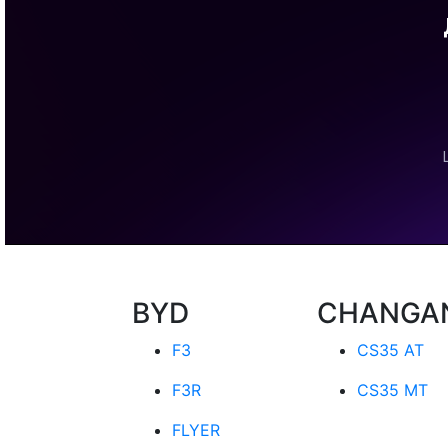
BYD
CHANGA
F3
CS35 AT
F3R
CS35 MT
FLYER