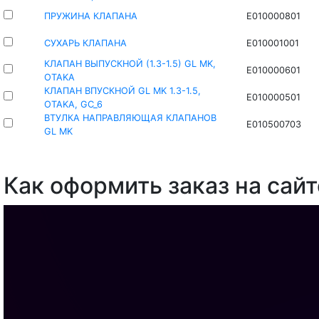
ПРУЖИНА КЛАПАНА
E010000801
СУХАРЬ КЛАПАНА
E010001001
КЛАПАН ВЫПУСКНОЙ (1.3-1.5) GL MK,
E010000601
OTAKA
КЛАПАН ВПУСКНОЙ GL MK 1.3-1.5,
E010000501
OTAKA, GC_6
ВТУЛКА НАПРАВЛЯЮЩАЯ КЛАПАНОВ
E010500703
GL MK
Как оформить заказ на сайт