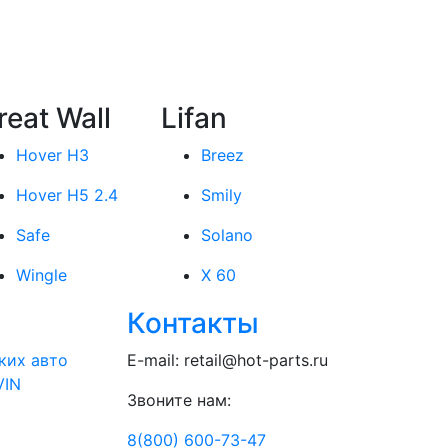
reat Wall
Lifan
Hover H3
Breez
Hover H5 2.4
Smily
Safe
Solano
Wingle
X 60
Контакты
ких авто
E-mail:
retail@hot-parts.ru
VIN
Звоните нам:
8(800) 600-73-
47