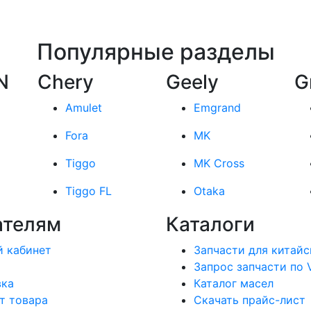
Популярные разделы
N
Chery
Geely
G
Amulet
Emgrand
Fora
MK
Tiggo
MK Cross
Tiggo FL
Otaka
ателям
Каталоги
 кабинет
Запчасти для китайс
Запрос запчасти по 
вка
Каталог масел
т товара
Скачать прайс-лист