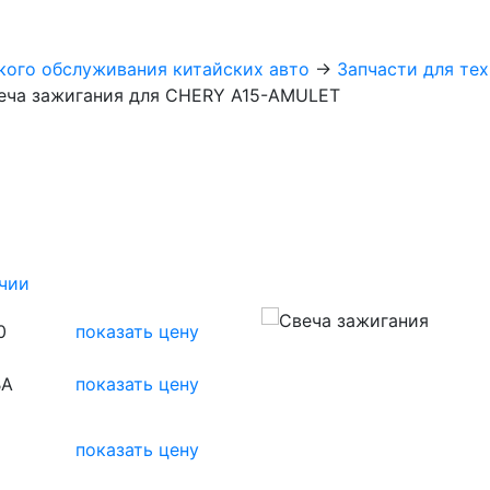
кого обслуживания китайских авто
→
Запчасти для те
еча зажигания для CHERY A15-AMULET
ичии
0
показать цену
BA
показать цену
показать цену