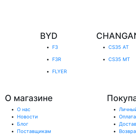
BYD
CHANGA
F3
CS35 AT
F3R
CS35 MT
FLYER
О магазине
Покуп
О нас
Личный
Новости
Оплата
Блог
Доста
Поставщикам
Возвра