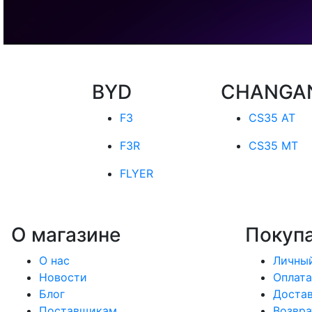
BYD
CHANGA
F3
CS35 AT
F3R
CS35 MT
FLYER
О магазине
Покуп
О нас
Личный
Новости
Оплата
Блог
Доста
Поставщикам
Возвра