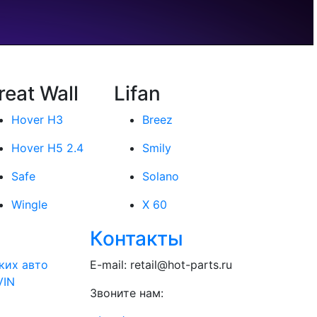
reat Wall
Lifan
Hover H3
Breez
Hover H5 2.4
Smily
Safe
Solano
Wingle
X 60
Контакты
ких авто
E-mail:
retail@hot-parts.ru
VIN
Звоните нам: