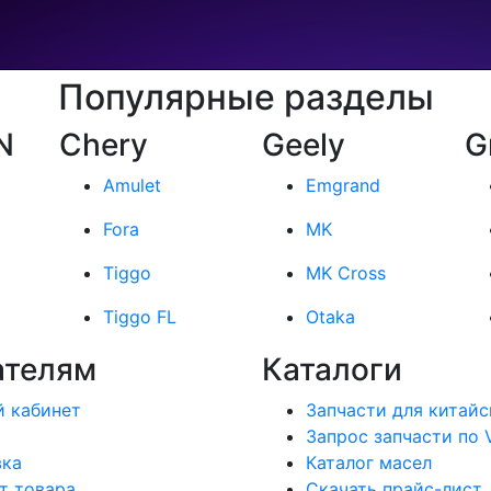
Популярные разделы
N
Chery
Geely
G
Amulet
Emgrand
Fora
MK
Tiggo
MK Cross
Tiggo FL
Otaka
ателям
Каталоги
 кабинет
Запчасти для китайс
Запрос запчасти по 
вка
Каталог масел
т товара
Скачать прайс-лист