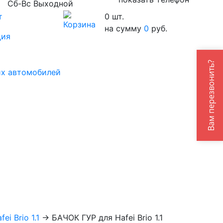
Сб-Вс Выходной
т
0
шт.
на сумму
0
руб.
ция
Вам перезвонить?
их автомобилей
ei Brio 1.1
→
БАЧОК ГУР для Hafei Brio 1.1