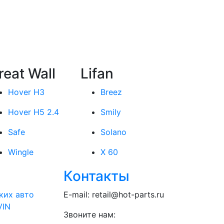
reat Wall
Lifan
Hover H3
Breez
Hover H5 2.4
Smily
Safe
Solano
Wingle
X 60
Контакты
ких авто
E-mail:
retail@hot-parts.ru
VIN
Звоните нам: