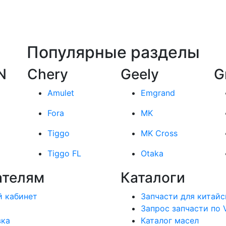
Популярные разделы
N
Chery
Geely
G
Amulet
Emgrand
Fora
MK
Tiggo
MK Cross
Tiggo FL
Otaka
ателям
Каталоги
 кабинет
Запчасти для китайс
Запрос запчасти по 
вка
Каталог масел