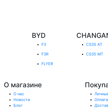
BYD
CHANGA
F3
CS35 AT
F3R
CS35 MT
FLYER
О магазине
Покуп
О нас
Личный
Новости
Оплата
Блог
Доста