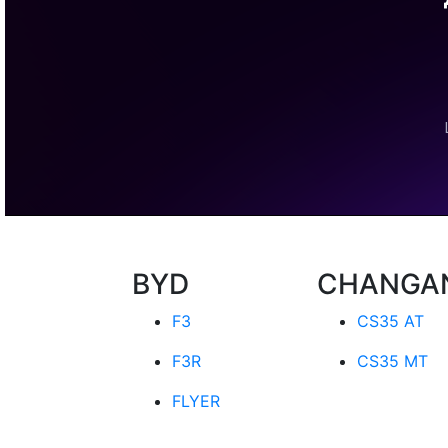
BYD
CHANGA
F3
CS35 AT
F3R
CS35 MT
FLYER