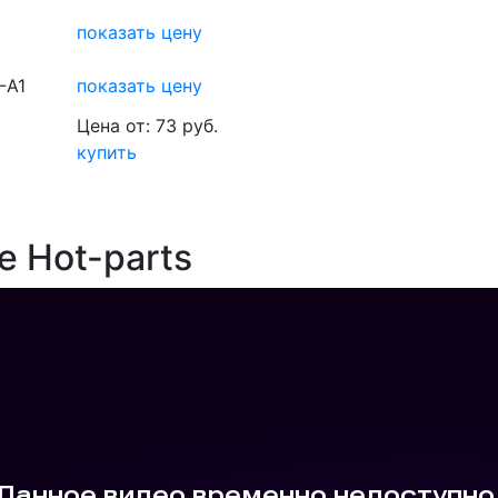
показать цену
-A1
показать цену
Цена от: 73 руб.
купить
е Hot-parts