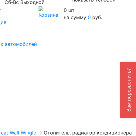
Сб-Вс Выходной
т
0
шт.
на сумму
0
руб.
ция
их автомобилей
Вам перезвонить?
eat Wall Wingle
→
Отопитель, радиатор кондиционера