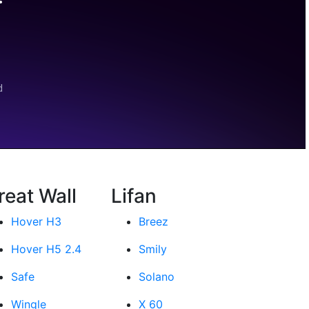
reat Wall
Lifan
Hover H3
Breez
Hover H5 2.4
Smily
Safe
Solano
Wingle
X 60