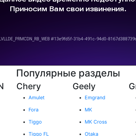
Популярные разделы
N
Chery
Geely
G
Amulet
Emgrand
Fora
MK
Tiggo
MK Cross
Tiggo FL
Otaka