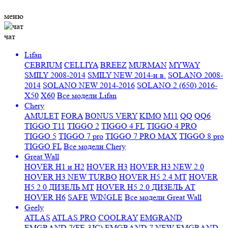
меню
чат
Lifan
CEBRIUM
CELLIYA
BREEZ
MURMAN
MYWAY
SMILY 2008-2014
SMILY NEW 2014-н.в.
SOLANO 2008-
2014
SOLANO NEW 2014-2016
SOLANO 2 (650) 2016-
X50
X60
Все модели Lifan
Chery
AMULET
FORA
BONUS VERY
KIMO
M11
QQ
QQ6
TIGGO T11
TIGGO 2
TIGGO 4 FL
TIGGO 4 PRO
TIGGO 5
TIGGO 7 pro
TIGGO 7 PRO MAX
TIGGO 8 pro
TIGGO FL
Все модели Chery
Great Wall
HOVER H1 и H2
HOVER H3
HOVER H3 NEW 2.0
HOVER H3 NEW TURBO
HOVER H5 2.4 МТ
HOVER
H5 2.0 ДИЗЕЛЬ МТ
HOVER H5 2.0 ДИЗЕЛЬ АТ
HOVER H6
SAFE
WINGLE
Все модели Great Wall
Geely
ATLAS
ATLAS PRO
COOLRAY
EMGRAND
EMGRAND 7(FE-3JC)
EMGRAND 7 NEW
EMGRAND