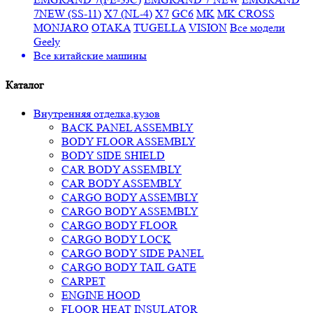
7NEW (SS-11)
X7 (NL-4)
X7
GC6
MK
MK CROSS
MONJARO
OTAKA
TUGELLA
VISION
Все модели
Geely
Все
китайские машины
Каталог
Внутренняя отделка,кузов
BACK PANEL ASSEMBLY
BODY FLOOR ASSEMBLY
BODY SIDE SHIELD
CAR BODY ASSEMBLY
CAR BODY ASSEMBLY
CARGO BODY ASSEMBLY
CARGO BODY ASSEMBLY
CARGO BODY FLOOR
CARGO BODY LOCK
CARGO BODY SIDE PANEL
CARGO BODY TAIL GATE
CARPET
ENGINE HOOD
FLOOR HEAT INSULATOR