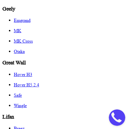
Geely
Emgrand
MK
MK Cross
Otaka
Great Wall
Hover H3
Hover H5 2.4
Safe
Wingle
Lifan
Breez