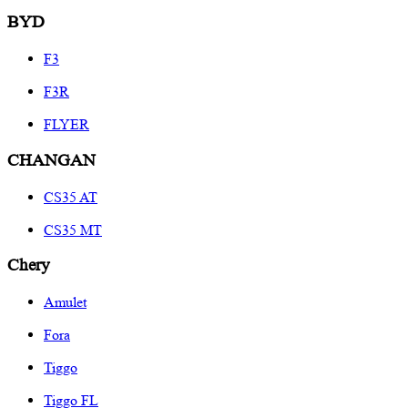
BYD
F3
F3R
FLYER
CHANGAN
CS35 AT
CS35 MT
Chery
Amulet
Fora
Tiggo
Tiggo FL